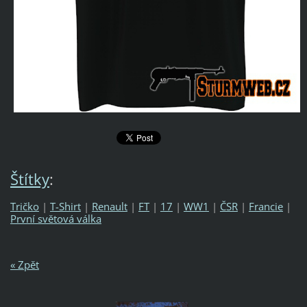
Štítky
:
Tričko
|
T-Shirt
|
Renault
|
FT
|
17
|
WW1
|
ČSR
|
Francie
|
První světová válka
« Zpět