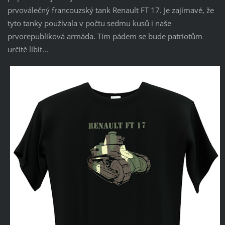
prvoválečný francouzský tank Renault FT 17. Je zajímavé, že
tyto tanky používala v počtu sedmu kusů i naše
prvorepubliková armáda. Tím pádem se bude patriotům
určitě líbit...