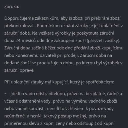
Záruka:
Doporučujeme zákazníkům, aby si zboží při přebírání zboží
překontrolovali. Podmínkou uznání záruky je její uplatnění v
záruční době. Na veškeré výrobky je poskytnuta záruční
doba 24 měsíců ode dne zakoupení zboží (převzetí zásilky).
Záruční doba začíná běžet ode dne předání zboží kupujícímu
nebo konečnému uživateli při prodeji. Záruční doba na
dodané zboží se prodlužuje o dobu, po kterou byl výrobek v
záruční opravě.
Při uplatnění záruky má kupující, který je spotřebitelem:
• jde-li o vadu odstranitelnou, právo na bezplatné, řádné a
včasné odstranění vady, právo na výměnu vadného zboží
nebo vadné součásti, není-li to vzhledem k povaze vady
neúměrné, a není-li takový postup možný, právo na
přiměřenou slevu z kupní ceny nebo odstoupit od kupní