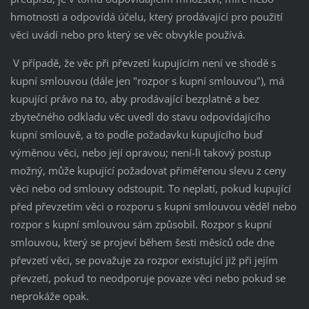
hmotnosti a odpovídá účelu, který prodávající pro použití
věci uvádí nebo pro který se věc obvykle používá.
V případě, že věc při převzetí kupujícím není ve shodě s
kupní smlouvou (dále jen "rozpor s kupní smlouvou"), má
kupující právo na to, aby prodávající bezplatně a bez
zbytečného odkladu věc uvedl do stavu odpovídajícího
kupní smlouvě, a to podle požadavku kupujícího buď
výměnou věci, nebo její opravou; není-li takový postup
možný, může kupující požadovat přiměřenou slevu z ceny
věci nebo od smlouvy odstoupit. To neplatí, pokud kupující
před převzetím věci o rozporu s kupní smlouvou věděl nebo
rozpor s kupní smlouvou sám způsobil. Rozpor s kupní
smlouvou, který se projeví během šesti měsíců ode dne
převzetí věci, se považuje za rozpor existující již při jejím
převzetí, pokud to neodporuje povaze věci nebo pokud se
neprokáže opak.