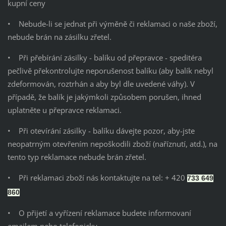
kupní ceny
• Nebude-li se jednat při výměně či reklamaci o naše zboží,
nebude brán na zásilku zřetel.
• Při přebírání zásilky - balíku od přepravce - speditéra
pečlivě překontrolujte neporušenost balíku (aby balík nebyl
zdeformován, roztrhán a aby byl dle uvedené váhy). V
případě, že balík je jakýmkoli způsobem porušen, ihned
uplatněte u přepravce reklamaci.
• Při otevírání zásilky - balíku dávejte pozor, aby-jste
neopatrným otevřením nepoškodili zboží (naříznutí, atd.), na
tento typ reklamace nebude brán zřetel.
• Při reklamaci zboží nás kontaktujte na tel: + 420
733 649
860
• O přijetí a vyřízení reklamace budete informovaní