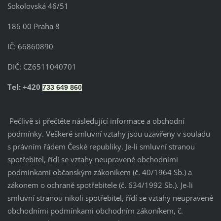
Sokolovská 46/51
186 00 Praha 8
IČ: 66860890
DIČ: CZ6511040701
Tel: +420
733 649 860
Pečlivě si přečtěte následující informace a obchodní
podmínky. Veškeré smluvní vztahy jsou uzavřeny v souladu
s právním řádem České republiky. Je-li smluvní stranou
spotřebitel, řídí se vztahy neupravené obchodními
podmínkami občanským zákoníkem (č. 40/1964 Sb.) a
zákonem o ochraně spotřebitele (č. 634/1992 Sb.). Je-li
smluvní stranou nikoli spotřebitel, řídí se vztahy neupravené
obchodními podmínkami obchodním zákoníkem, č.