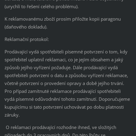
(urychlí to řešení celého problému).
K reklamovanému zboží prosím přiložte kopii paragonu
(daňového dokladu).
Reklamační protokol:
Prodávající vydá spotřebiteli písemné potvrzení o tom, kdy
spotřebitel uplatnil reklamaci, co je jejím obsahem a jaký
způsob jejího vyřízení požaduje. Dále prodávající vydá
spotřebiteli potvrzení o datu a způsobu vyřízení reklamace,
včetně potvrzení o provedení opravy a době jejího trvání.
Pro případ zamítnuté reklamace prodávající spotřebiteli
vydá písemné odůvodnění tohoto zamítnutí. Doporučujeme
kupujícímu si tato potvrzení uchovávat po dobu platnosti
záruky.
O reklamaci prodávající rozhodne ihned, ve složitých
případech do 3 pracovních dnů. Do této lhůty se