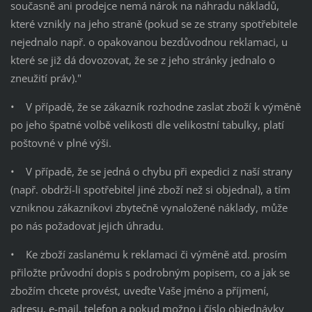
současně ani prodejce nemá nárok na náhradu nákladů,
které vznikly na jeho straně (pokud se ze strany spotřebitele
nejednalo např. o opakovanou bezdůvodnou reklamaci, u
které se již dá dovozovat, že se z jeho stránky jednalo o
zneužití práv)."
• V případě, že se zákazník rozhodne zaslat zboží k výměně
po jeho špatné volbě velikosti dle velikostní tabulky, platí
poštovné v plné výši.
• V případě, že se jedná o chybu při expedici z naší strany
(např. obdrží-li spotřebitel jiné zboží než si objednal), a tím
vzniknou zákazníkovi zbytečně vynaložené náklady, může
po nás požadovat jejich úhradu.
• Ke zboží zaslanému k reklamaci či výměně atd. prosím
přiložte průvodní dopis s podrobným popisem, co a jak se
zbožím chcete provést, uveďte Vaše jméno a příjmení,
adresu, e-mail, telefon a pokud možno i číslo objednávky