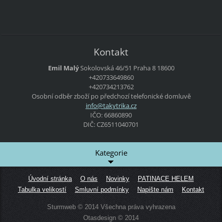
Kontakt
Emil Malý
Sokolovská 46/51
Praha 8
18600
+420733649860
+420734213762
Osobní odběr zboží po předchozí telefonické domluvě
info@tak
ytrika.c
z
IČO: 66860890
DIČ: CZ6511040701
Kategorie
Úvodní stránka
O nás
Novinky
PATINACE HELEM
Tabulka velikostí
Smluvní podmínky
Napište nám
Kontakt
Sturmweb © 2014 Všechna práva vyhrazena
Otasdesign © 2014