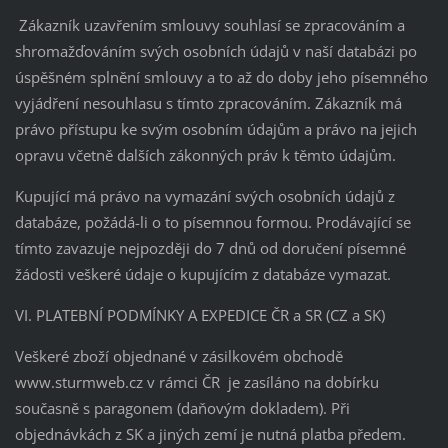
Zákazník uzavřením smlouvy souhlasí se zpracováním a
shromažďováním svých osobních údajů v naší databázi po
úspěšném splnění smlouvy a to až do doby jeho písemného
vyjádření nesouhlasu s tímto zpracováním. Zákazník má
právo přístupu ke svým osobním údajům a právo na jejich
opravu včetně dalších zákonných práv k těmto údajům.
Kupující má právo na vymazání svých osobních údajů z
databáze, požádá-li o to písemnou formou. Prodávající se
tímto zavazuje nejpozději do 7 dnů od doručení písemné
žádosti veškeré údaje o kupujícím z databáze vymazat.
VI. PLATEBNÍ PODMÍNKY A EXPEDICE ČR a SR (CZ a SK)
Veškeré zboží objednané v zásilkovém obchodě
www.sturmweb.cz v rámci ČR je zasíláno na dobírku
současně s paragonem (daňovým dokladem). Při
objednávkách z SK a jiných zemí je nutná platba předem.