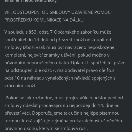
emailem nebo telefonicky
VIII. ODSTOUPENÍ OD SMLOUVY UZAVŘENÉ POMOCÍ
PROSTŘEDKŮ KOMUNIKACE NA DÁLKU
V souladu s §53. odst. 7 Občanského zákoníku může
spotřebitel do 14 dnů od převzetí zboží odstoupit od
smlouvy (zboží však musí být navráceno nepoškozené,
kompletní, nejevící známky užívání, pokud možno v
původním neporušeném obalu). Uplatní-li spotřebitel právo
na odstoupení dle odst.7, má dodavatel právo dle §53
odst.10 na náhradu vynaložených nákladů spojených s
vrácením zboží.
Pokud se tak rozhodne, musí projev vůle o odstoupení od
smlouvy odeslat prodávajícímu nejpozději do 14. dne od
převzetí věci. Doporučujeme tak učinit nejlépe písemnou
formou, která zajišťuje zejména prokazatelnost učiněného
právního úkonu, kterým se smlouva ruší.