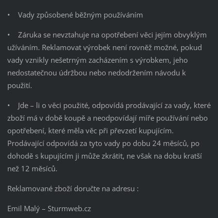
• Vady způsobené běžným používáním
• Záruka se nevztahuje na opotřebení věci jejím obvyklým
užíváním. Reklamovat výrobek není rovněž možné, pokud
vady vznikly nešetrným zacházením s výrobkem, jeho
nedostatečnou údržbou nebo nedodržením návodu k
použití.
• Jde – li o věci použité, odpovídá prodávající za vady, které
zboží má v době koupě a neodpovídají míře používání nebo
opotřebení, které měla věc při převzetí kupujícím.
Prodávající odpovídá za tyto vady po dobu 24 měsíců, po
dohodě s kupujícím ji může zkrátit, ne však na dobu kratší
než 12 měsíců.
Reklamované zboží doručte na adresu :
Emil Malý – Sturmweb.cz