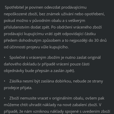
Spotřebitel je povinen odevzdat prodávajícímu
nepoškozené zboží, bez známek užívání nebo opotřebení,
pokud možno v původním obalu a s veškerým
příslušenstvím dodat zpět. Po obdržení vráceného zboží
prodávající kupujícímu vrátí zpět odpovídající částku
předem dohodnutým způsobem a to nejpozději do 30 dnů
od účinnosti projevu vůle kupujícího.
• Společně s vráceným zbožím je nutno zaslat originál
daňového dokladu (v případě vrácení pouze části
objednávky bude přepsán a zaslán zpět).
• Zásilka nesmí být zaslána dobírkou, nebude ze strany
prodejce přijata.
• Zboží nemusíte vracet v originálním obalu, ovšem pak
můžeme chtít uhradit náklady na nové zabalení zboží. V
případě, že nám vzniknou náklady spojené s uvedením zboží