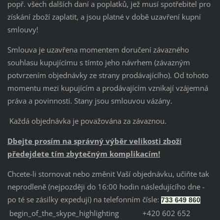
popř. všech dalších daní a poplatků, jež musí spotřebitel pro
získání zboží zaplatit, a jsou platné v době uzavření kupní
smlouvy!
Smlouva je uzavřena momentem doručení závazného
souhlasu kupujícímu s tímto jeho návrhem (závazným
potvrzením objednávky ze strany prodávajícího). Od tohoto
momentu mezi kupujícím a prodávajícím vznikají vzájemná
práva a povinnosti. Stany jsou smlouvou vázány.
Každá objednávka je považována za závaznou.
Dbejte prosím na správný výběr velikosti zboží
předejdete tím zbytečným komplikacím!
Chcete-li stornovat nebo změnit Vaší objednávku, učiňte tak
neprodleně (nejpozději do 16:00 hodin následujícího dne -
po té se zásilky expedují) na telefonním čísle:
733 649 860
begin_of_the_skype_highlighting
+420 602 652