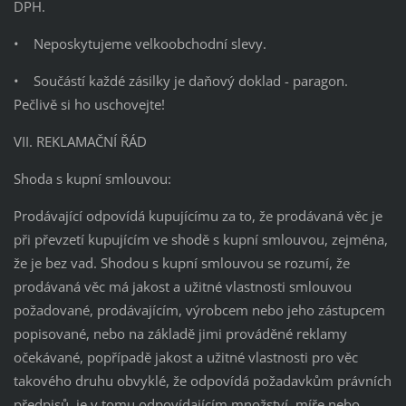
DPH.
• Neposkytujeme velkoobchodní slevy.
• Součástí každé zásilky je daňový doklad - paragon.
Pečlivě si ho uschovejte!
VII. REKLAMAČNÍ ŘÁD
Shoda s kupní smlouvou:
Prodávající odpovídá kupujícímu za to, že prodávaná věc je
při převzetí kupujícím ve shodě s kupní smlouvou, zejména,
že je bez vad. Shodou s kupní smlouvou se rozumí, že
prodávaná věc má jakost a užitné vlastnosti smlouvou
požadované, prodávajícím, výrobcem nebo jeho zástupcem
popisované, nebo na základě jimi prováděné reklamy
očekávané, popřípadě jakost a užitné vlastnosti pro věc
takového druhu obvyklé, že odpovídá požadavkům právních
předpisů, je v tomu odpovídajícím množství, míře nebo