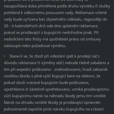
nezapočítává doba přiměřená podle druhu výrobku či služby
potřebná k odbornému posouzení vady. Reklamace včetně
vady bude vyřízena bez zbytečného odkladu, nejpozději do
30 - ti kalendářních dnů ode dne uplatnění reklamace,
pokud se prodávající s kupujícím nedohodne jinak. Při
nedodržení této lhůty má spotřebitel právo od smlouvy
odstoupit nebo požadovat výměnu.
• Stane-li se, že zboží při odeslání zpět k prodejci (ať z
důvodu reklamace či výměny atd.) nebude řádně zabaleno a
tím při expedici poškozeno - znehodnoceno, hradí zákazník
vzniklou škodu v plné výši! Kupující bere na vědomí, že
pokud zboží vrácené kupujícím bude poškozeno,
opotřebeno či částečně spotřebováno, vzniká prodávajícímu
vůči kupujícímu nárok na náhradu škody jemu tím vzniklé.
Nárok na úhradu vzniklé škody je prodávající oprávněn
jednostranně započíst proti nároku kupujícího na vrácení