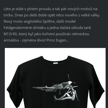
Léto je stále v plném proudu a tak pár nových motivů na
trička. Dnes po delší době opět něco nového z velké války.
Nový motiv anglického Spitfire, další model
Feldgendarmerie slintáku a jedna italská obluda tank
M13/40, který byl jako kořistní používán německou
armádou - zejména divizí Prinz Eugen...