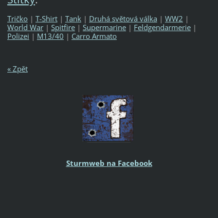
Tričko
|
T-Shirt
|
Tank
|
Druhá světová válka
|
WW2
|
World War
|
Spitfire
|
Supermarine
|
Feldgendarmerie
|
Polizei
|
M13/40
|
Carro Armato
« Zpět
Sturmweb na Facebook