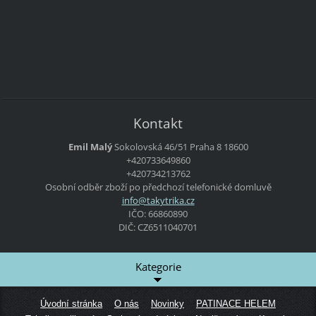
Kontakt
Emil Malý
Sokolovská 46/51
Praha 8
18600
+420733649860
+420734213762
Osobní odběr zboží po předchozí telefonické domluvě
info@tak
ytrika.c
z
IČO: 66860890
DIČ: CZ6511040701
Kategorie
Úvodní stránka
O nás
Novinky
PATINACE HELEM