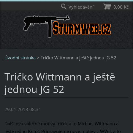
Vyhledávání
0,00 Kč
Úvodní stránka
>
Tričko Wittmann a ještě jednou JG 52
Tričko Wittmann a ještě
jednou JG 52
29.01.2013 08:31
Další dva válečné motivy triček a to Michael Wittmann a
ještě jednu JG 52. Připravujeme nové motivy z WW I. a to