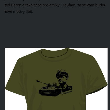
Red Baron a také něco pro amíky. Doufám, že se Vám budou
nové motivy líbit.