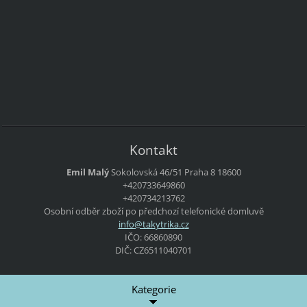
Kontakt
Emil Malý
Sokolovská 46/51
Praha 8
18600
+420733649860
+420734213762
Osobní odběr zboží po předchozí telefonické domluvě
info@tak
ytrika.c
z
IČO: 66860890
DIČ: CZ6511040701
Kategorie