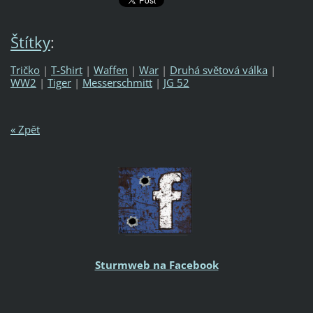
Štítky
:
Tričko
|
T-Shirt
|
Waffen
|
War
|
Druhá světová válka
|
WW2
|
Tiger
|
Messerschmitt
|
JG 52
« Zpět
Sturmweb na Facebook