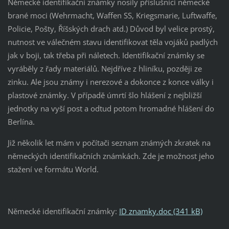
Německé identifikační známky nosily příslušníci německé
brané moci (Wehrmacht, Waffen SS, Kriegsmarie, Luftwaffe,
Policie, Pošty, Říšských drach atd.) Důvod byl velice prostý,
nutnost ve válečném stavu identifikovat těla vojáků padlých
jak v boji, tak třeba při náletech. Identifikační známky se
vyráběly z řady materiálů. Nejdříve z hliníku, později ze
zinku. Ale jsou známy i nerezové a dokonce z konce války i
plastové známky. V případě úmrtí šlo hlášení z nejbližší
jednotky na vyší post a odtud potom hromadné hlášení do
Berlína.
Již několik let mám v počítači seznam známých zkratek na
německých identifikačních známkách. Zde je možnost jeho
stažení ve formátu World.
Německé identifikační známky:
ID znamky.doc (341 kB)