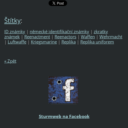
Štítky
:
ID známky
|
německé identifikační známky
|
zkratky
známek
|
Reenactment
|
Reenactors
|
Waffen
|
Wehrmacht
|
Luftwaffe
|
Kriegsmarine
|
Replika
|
Replika uniforem
« Zpět
Sturmweb na Facebook