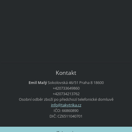
Kontakt
Emil Malý
Sokolovská 46/51
Praha 8
18600
+420733649860
+420734213762
Osobní odběr zboží po předchozí telefonické domluvě
info@tak
ytrika.c
z
IČO: 66860890
DIČ: CZ6511040701