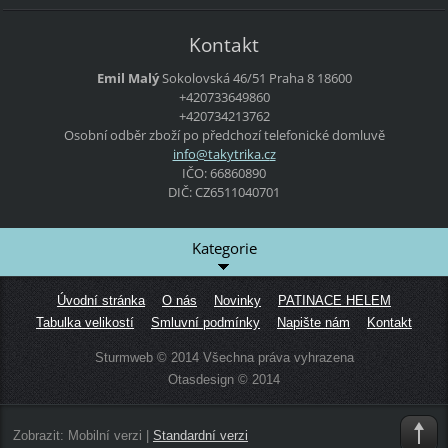
Kontakt
Emil Malý
Sokolovská 46/51
Praha 8
18600
+420733649860
+420734213762
Osobní odběr zboží po předchozí telefonické domluvě
info@tak
ytrika.c
z
IČO: 66860890
DIČ: CZ6511040701
Kategorie
Úvodní stránka
O nás
Novinky
PATINACE HELEM
Tabulka velikostí
Smluvní podmínky
Napište nám
Kontakt
Sturmweb © 2014 Všechna práva vyhrazena
Otasdesign © 2014
Zobrazit:
Mobilní verzi
|
Standardní verzi