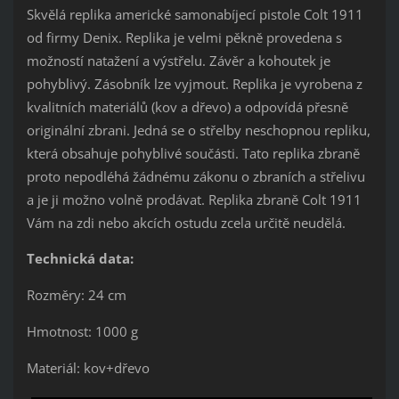
Skvělá replika americké samonabíjecí pistole Colt 1911
od firmy Denix. Replika je velmi pěkně provedena s
možností natažení a výstřelu. Závěr a kohoutek je
pohyblivý. Zásobník lze vyjmout. Replika je vyrobena z
kvalitních materiálů (kov a dřevo) a odpovídá přesně
originální zbrani. Jedná se o střelby neschopnou repliku,
která obsahuje pohyblivé součásti. Tato replika zbraně
proto nepodléhá žádnému zákonu o zbraních a střelivu
a je ji možno volně prodávat. Replika zbraně Colt 1911
Vám na zdi nebo akcích ostudu zcela určitě neudělá.
Technická data:
Rozměry: 24 cm
Hmotnost: 1000 g
Materiál: kov+dřevo