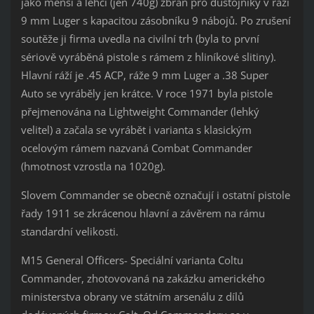
jako menší a lehčí (jen 740g) zbraň pro důstojníky v ráži
9 mm Luger s kapacitou zásobníku 9 nábojů. Po zrušení
soutěže ji firma uvedla na civilní trh (byla to první
sériově vyráběná pistole s rámem z hliníkové slitiny).
Hlavní ráží je .45 ACP, ráže 9 mm Luger a .38 Super
Auto se vyráběly jen krátce. V roce 1971 byla pistole
přejmenována na Lightweight Commander (lehký
velitel) a začala se vyrábět i varianta s klasickým
ocelovým rámem nazvaná Combat Commander
(hmotnost vzrostla na 1020g).
Slovem Commander se obecně označují i ostatní pistole
řady 1911 se zkrácenou hlavní a závěrem na rámu
standardní velikosti.
M15 General Officers- Speciální varianta Coltu
Commander, zhotovovaná na zakázku amerického
ministerstva obrany ve státním arsenálu z dílů