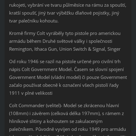
rukojeti, vybrání ve tvaru půlměsíce na rámu za spouští,
kratší spoušť, jiný tvar výběžku dlaňové pojistky, jiný
tvar palečníku kohoutu.
Kromě firmy Colt vyráběly tyto pistole pro americkou
armádu během Druhé světové války i společnosti
Remington, Ithaca Gun, Union Switch & Signal, Singer
Od roku 1946 se razil na pistole určené pro civilní trh
nápis Colt Government Model. Časem se slovní spojení
Government Model (vládní model) či pouze Government
začalo používat obecně k označení všech pistolí řady
1911 v plné velikosti
Colt Commander (velitel)- Model se zkrácenou hlavní
(108mm) i závěrem (celková délka 197mm), s rámem z
hliníkové slitiny a kohoutem se zakulaceným
palečníkem. Původně vyvíjen od roku 1949 pro armádu