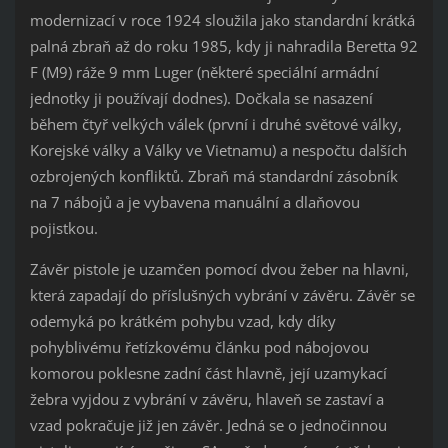
modernizací v roce 1924 sloužila jako standardní krátká
palná zbraň až do roku 1985, kdy ji nahradila Beretta 92
F (M9) ráže 9 mm Luger (některé speciální armádní
jednotky ji používají dodnes). Dočkala se nasazení
během čtyř velkých válek (první i druhé světové války,
Korejské války a Války ve Vietnamu) a nespočtu dalších
ozbrojených konfliktů. Zbraň má standardní zásobník
na 7 nábojů a je vybavena manuální a dlaňovou
pojistkou.
Závěr pistole je uzamčen pomocí dvou žeber na hlavni,
která zapadají do příslušných vybrání v závěru. Závěr se
odemyká po krátkém pohybu vzad, kdy díky
pohyblivému řetízkovému článku pod nábojovou
komorou poklesne zadní část hlavně, její uzamykací
žebra vyjdou z vybrání v závěru, hlaveň se zastaví a
vzad pokračuje již jen závěr. Jedná se o jednočinnou