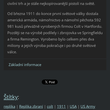
civilní trh a je stále nejkopírovanější pistolí na světě.
Od března 1911 do konce první světové války dostala
americká armáda, námořnictvo a námořní pěchota 592
981 kusů převážně vyrobených firmou Colt v Hartfordu.
Později se na výrobě podílely i zbrojovka ve Springfieldu
a firma Remington. Vyrobeno bylo celkem přes dva
miliony a jejich výroba pokračuje i po druhé světové
válce.
Základní informace
Štítky
:
replika
|
Replika zbraní
|
colt
|
1911
|
USA
|
US Army