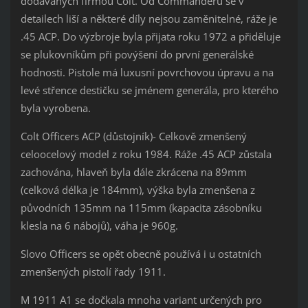
dodávaných firmou Colt. Od Commanderu se v
detailech liší a některé díly nejsou zaměnitelné, ráže je
.45 ACP. Do výzbroje byla přijata roku 1972 a přiděluje
se plukovníkům při povýšení do první generálské
hodnosti. Pistole má luxusní povrchovou úpravu a na
levé střence destičku se jménem generála, pro kterého
byla vyrobena.
Colt Officers ACP (důstojník)- Celkově zmenšený
celoocelový model z roku 1984. Ráže .45 ACP zůstala
zachována, hlaveň byla dále zkrácena na 89mm
(celková délka je 184mm), výška byla zmenšena z
původních 135mm na 115mm (kapacita zásobníku
klesla na 6 nábojů), váha je 960g.
Slovo Officers se opět obecně používá i u ostatních
zmenšených pistolí řady 1911.
M 1911 A1 se dočkala mnoha variant určených pro