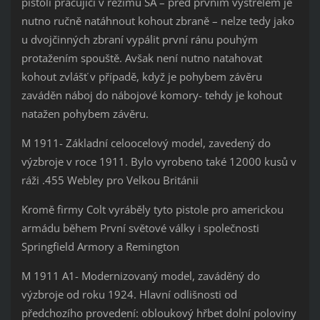
pistoli pracující v režimu SA – před prvním výstřelem je
nutno ručně natáhnout kohout zbraně – nelze tedy jako
u dvojčinných zbraní vypálit první ránu pouhým
protažením spouště. Avšak není nutno natahovat
kohout zvlášť v případě, když je pohybem závěru
zaváděn náboj do nábojové komory- tehdy je kohout
natažen pohybem závěru.
M 1911- Základní celoocelový model, zavedený do
výzbroje v roce 1911. Bylo vyrobeno také 12000 kusů v
ráži .455 Webley pro Velkou Británii
Kromě firmy Colt vyráběly tyto pistole pro americkou
armádu během První světové války i společnosti
Springfield Armory a Remington
M 1911 A1- Modernizovaný model, zaváděný do
výzbroje od roku 1924. Hlavní odlišnosti od
předchozího provedení: obloukový hřbet dolní poloviny