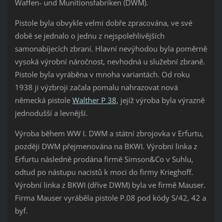
Waffen- und Munitionsfabriken (DWM).
Pistole byla obvykle velmi dobře zpracována, ve své
době se jednalo o jednu z nejspolehlivějších
samonabíjecích zbraní. Hlavní nevýhodou byla poměrně
vysoká výrobní náročnost, nevhodná u služební zbraně.
Pistole byla vyráběna v mnoha variantách. Od roku
1938 ji výzbroji začala pomalu nahrazovat nová
německá pistole
Walther P 38
, jejíž výroba byla výrazně
jednodušší a levnější.
Výroba během WW I. DWM a státní zbrojovka v Erfurtu,
později DWM přejmenována na BKWI. Výrobní linka z
Erfurtu následně prodána firmě Simson&Co v Suhlu,
odtud po nástupu nacistů k moci do firmy Krieghoff.
Výrobní linka z BKWI (dříve DWM) byla ve firmě Mauser.
Firma Mauser vyráběla pistole P.08 pod kódy S/42, 42 a
byf.