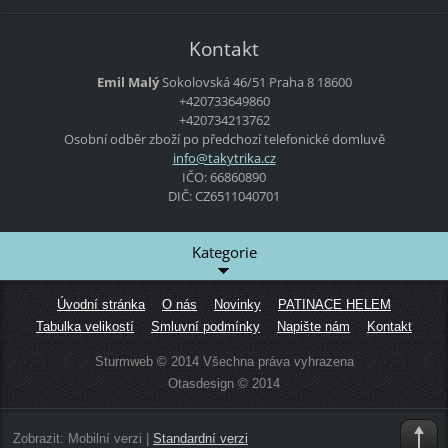
Kontakt
Emil Malý
Sokolovská 46/51
Praha 8
18600
+420733649860
+420734213762
Osobní odběr zboží po předchozí telefonické domluvě
info@tak
ytrika.c
z
IČO: 66860890
DIČ: CZ6511040701
Kategorie
Úvodní stránka
O nás
Novinky
PATINACE HELEM
Tabulka velikostí
Smluvní podmínky
Napište nám
Kontakt
Sturmweb © 2014 Všechna práva vyhrazena
Otasdesign © 2014
Zobrazit:
Mobilní verzi
|
Standardní verzi