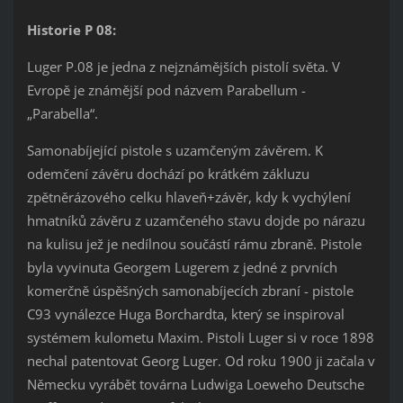
Historie P 08:
Luger P.08 je jedna z nejznámějších pistolí světa. V
Evropě je známější pod názvem Parabellum -
„Parabella“.
Samonabíjející pistole s uzamčeným závěrem. K
odemčení závěru dochází po krátkém zákluzu
zpětněrázového celku hlaveň+závěr, kdy k vychýlení
hmatníků závěru z uzamčeného stavu dojde po nárazu
na kulisu jež je nedílnou součástí rámu zbraně. Pistole
byla vyvinuta Georgem Lugerem z jedné z prvních
komerčně úspěšných samonabíjecích zbraní - pistole
C93 vynálezce Huga Borchardta, který se inspiroval
systémem kulometu Maxim. Pistoli Luger si v roce 1898
nechal patentovat Georg Luger. Od roku 1900 ji začala v
Německu vyrábět továrna Ludwiga Loeweho Deutsche