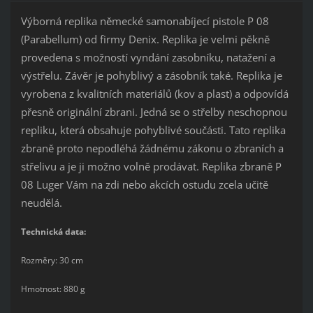
Výborná replika německé samonabíjecí pistole P 08
(Parabellum) od firmy Denix. Replika je velmi pěkně
provedena s možností vyndání zasobníku, natažení a
výstřelu. Závěr je pohyblivý a zásobník také. Replika je
vyrobena z kvalitních materiálů (kov a plast) a odpovídá
přesně originální zbrani. Jedná se o střelby neschopnou
repliku, která obsahuje pohyblivé součásti. Tato replika
zbraně proto nepodléhá žádnému zákonu o zbraních a
střelivu a je ji možno volně prodávat. Replika zbraně P
08 Luger Vám na zdi nebo akcích ostudu zcela učitě
neudělá.
Technická data:
Rozměry: 30 cm
Hmotnost: 880 g