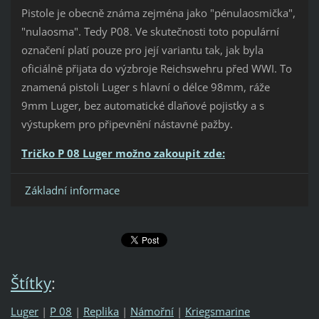
Pistole je obecně známa zejména jako "pénulaosmička",
"nulaosma". Tedy P08. Ve skutečnosti toto populární
označení platí pouze pro její variantu tak, jak byla
oficiálně přijata do výzbroje Reichswehru před WWI. To
znamená pistoli Luger s hlavní o délce 98mm, ráže
9mm Luger, bez automatické dlaňové pojistky a s
výstupkem pro připevnění nástavné pažby.
Tričko P 08 Luger možno zakoupit zde:
Základní informace
Štítky
:
Luger
|
P 08
|
Replika
|
Námořní
|
Kriegsmarine