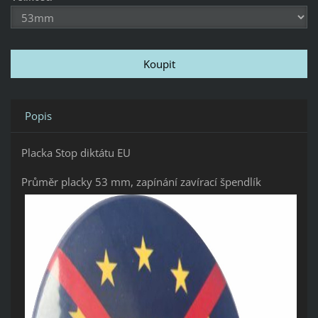
Popis
Placka Stop diktátu EU
Průměr placky 53 mm, zapínání zavírací špendlík