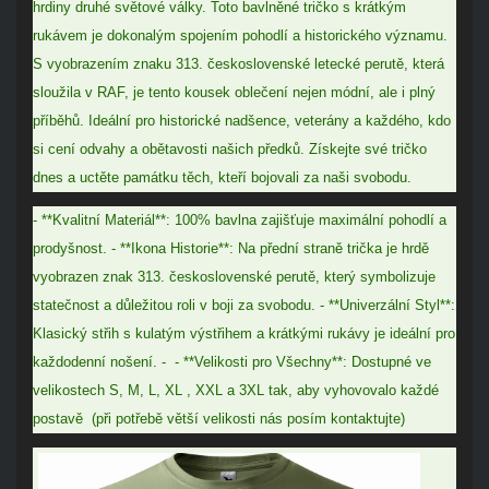
hrdiny druhé světové války. Toto bavlněné tričko s krátkým
rukávem je dokonalým spojením pohodlí a historického významu.
S vyobrazením znaku 313. československé letecké perutě, která
sloužila v RAF, je tento kousek oblečení nejen módní, ale i plný
příběhů. Ideální pro historické nadšence, veterány a každého, kdo
si cení odvahy a obětavosti našich předků. Získejte své tričko
dnes a uctěte památku těch, kteří bojovali za naši svobodu.
- **Kvalitní Materiál**: 100% bavlna zajišťuje maximální pohodlí a
prodyšnost. - **Ikona Historie**: Na přední straně trička je hrdě
vyobrazen znak 313. československé perutě, který symbolizuje
statečnost a důležitou roli v boji za svobodu. - **Univerzální Styl**:
Klasický střih s kulatým výstřihem a krátkými rukávy je ideální pro
každodenní nošení. - - **Velikosti pro Všechny**: Dostupné ve
velikostech S, M, L, XL , XXL a 3XL tak, aby vyhovovalo každé
postavě (při potřebě větší velikosti nás posím kontaktujte)