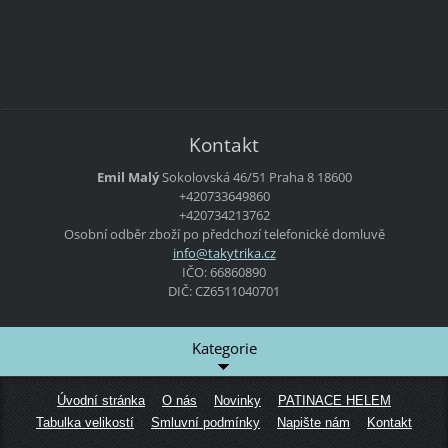
Kontakt
Emil Malý
Sokolovská 46/51
Praha 8
18600
+420733649860
+420734213762
Osobní odběr zboží po předchozí telefonické domluvě
info@tak
ytrika.c
z
IČO: 66860890
DIČ: CZ6511040701
Kategorie
Úvodní stránka
O nás
Novinky
PATINACE HELEM
Tabulka velikostí
Smluvní podmínky
Napište nám
Kontakt