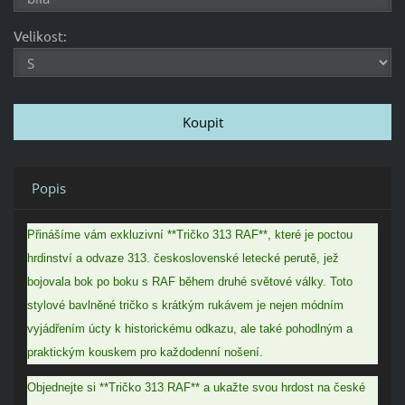
Velikost:
Popis
Přinášíme vám exkluzivní **Tričko 313 RAF**, které je poctou
hrdinství a odvaze 313. československé letecké perutě, jež
bojovala bok po boku s RAF během druhé světové války. Toto
stylové bavlněné tričko s krátkým rukávem je nejen módním
vyjádřením úcty k historickému odkazu, ale také pohodlným a
praktickým kouskem pro každodenní nošení.
Objednejte si **Tričko 313 RAF** a ukažte svou hrdost na české