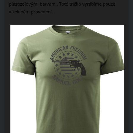
plastizolovými barvami. Toto tričko vyrábíme pouze
v zeleném provedení.