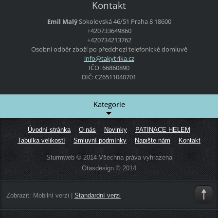
Kontakt
Emil Malý
Sokolovská 46/51
Praha 8
18600
+420733649860
+420734213762
Osobní odběr zboží po předchozí telefonické domluvě
info@tak
ytrika.c
z
IČO: 66860890
DIČ: CZ6511040701
Kategorie
Úvodní stránka
O nás
Novinky
PATINACE HELEM
Tabulka velikostí
Smluvní podmínky
Napište nám
Kontakt
Sturmweb © 2014 Všechna práva vyhrazena
Otasdesign © 2014
Zobrazit:
Mobilní verzi
|
Standardní verzi