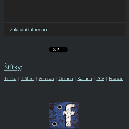
Základní informace
Štítky
:
Tričko
|
T-Shirt
|
Veterán
|
Citroen
|
Kachna
|
2CV
|
Francie