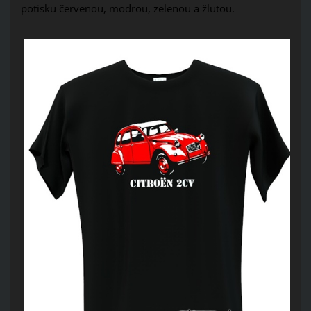
potisku červenou, modrou, zelenou a žlutou.