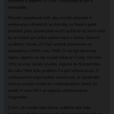
motorem o objemu 375 cm³. Dochovaly se jen 4
exempláře.
Původní požadavek zněl, aby vozidlo převezlo 4
venkovany v dřevácích se slamáky na hlavě a pytel
brambor přes zorané pole na trh rychlosti 60 km/h aniž
by se rozbilo jen jedno jediné vejce v ošatce. Sériově
vyráběný Citroën 2CV byl veřejně představen na
autosalónu v Paříži roku 1948. O vůz byl obrovský
zájem, zájemci na něj museli čekat až 2 roky. Od roku
1952 se vozy začaly vyvážet, nejprve do Nizozemska.
Do roku 1968 bylo prodáno 2 a půl milionu kusů. O
nadčasové koncepci svědčí skutečnost, že zásadnější
změnou prošel model až v sedmdesátých letech 20.
století. V roce 1951 se objevila užitková verze
Furgonette.
O tom, že vozidlo bylo levné, svědčila celá řada
drobností. Rychloměr byl původně pod jedním rohem