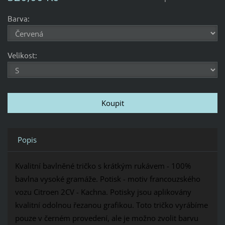
Barva:
Velikost:
Popis
Kvalitní bavlněné tričko s krátkým rukávem - 100%
bavlna vysoké gramáže. Potisk - motiv francouzského
vozu Citroen 2CV - Kachna.
Potisky jsou aplikovány
kvalitní odolnou řezanou grafikou. Toto tričko vyrábíme
pouze v černém provedení, ale je možno zvolit barvu