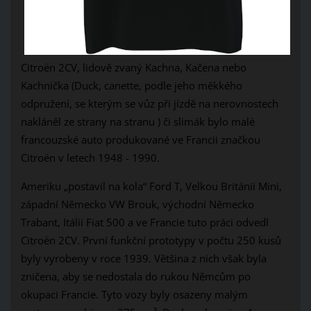
Citroën 2CV, lidově zvaný Kachna, Kačena nebo
Kachnička (Duck, canette, podle jeho měkkého
odpružení, se kterým se vůz při jízdě na nerovnostech
nakláněl ze strany na stranu ) či slimák bylo malé
francouzské auto produkované ve Francii značkou
Citroën v letech 1948 - 1990.
Ameriku „postavil na kola“ Ford T, Velkou Británii Mini,
západní Německo VW Brouk, východní Německo
Trabant, Itálii Fiat 500 a ve Francie tuto práci odvedl
Citroën 2CV. První funkční prototypy v počtu 250 kusů
byly vyrobeny v roce 1939. Většina z nich však byla
zničena, aby se nedostala do rukou Němcům po
okupaci Francie. Tyto vozy byly osazeny malým