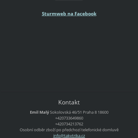
Sturmweb na Facebook
Kontakt
Emil Malý
Sokolovská 46/51
Praha 8
18600
+420733649860
+420734213762
Osobní odběr zboží po předchozí telefonické domluvě
info@tak
ytrika.c
z