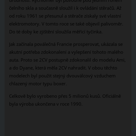
čelního skla a současně sloužil i k ovládání stěračů. Až
od roku 1961 se přesunul a stěrače získaly své vlastní
elektromotory. V tomto roce se také objevil palivoměr.
Do té doby ke zjištění sloužila měřící tyčinka.
Jak začínala poválečná Francie prosperovat, ukázala se
akutní potřeba zdokonalení a vylepšení tohoto malého
auta. Proto se 2CV postupně zdokonalil do modelu Ami,
a do Dyane, která měla 2CV nahradit. V obou těchto
modelech byl použit stejný dvouválcový vzduchem
chlazený motor typu boxer.
Celkově bylo vyrobeno přes 5 milionů kusů. Oficiálně
byla výroba ukončena v roce 1990.