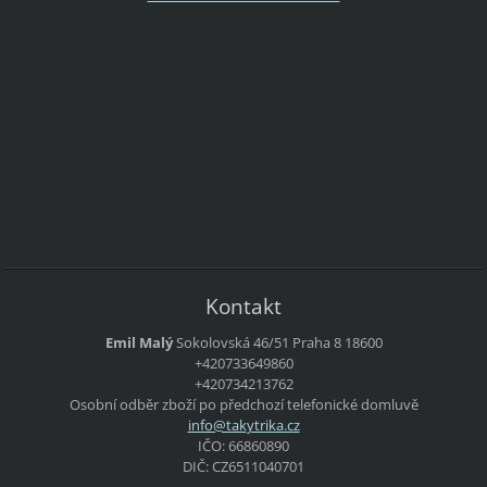
Kontakt
Emil Malý
Sokolovská 46/51
Praha 8
18600
+420733649860
+420734213762
Osobní odběr zboží po předchozí telefonické domluvě
info@tak
ytrika.c
z
IČO: 66860890
DIČ: CZ6511040701