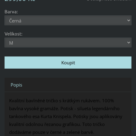
Barva:
Velikost:
Popis
Kvalitní bavlněné tričko s krátkým rukávem. 100%
bavlna vysoké gramáže. Potisk - silueta legendárního
tankového esa Kurta Knispela. Potisky jsou aplikovány
kvalitní odolnou řezanou grafikou. Toto tričko
dodáváme pouze v černé a zelené barvě.