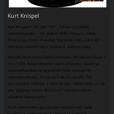
Kurt Knispel
Kurt Knispel (* 20. září 1921, Salisov (Salisfeld),
Československo – 28. dubna 1945, Vrbovec, tehdy
Říšská župa Dolní Podunají, Nacistické Německo) byl
německé tankové eso v období II. světové války.
Narodil se na území Československa. Po zabrání Sudet v
roce 1938 získal německé státní občanství. Vyučil se
automechanikem a na podzim 1940 vstoupil do
německé armády. V bojových akcích dosáhl 168
potvrzených vítězství, z toho 42 jako velitel tanku a 126
jako tankový střelec. Dalších 27 vítězství nebylo
oficiálně nepotvrzeno.
Kvůli svévolnému porušování rozkazů měl časté
konflikty s nadřízenými a celkově se vymykal