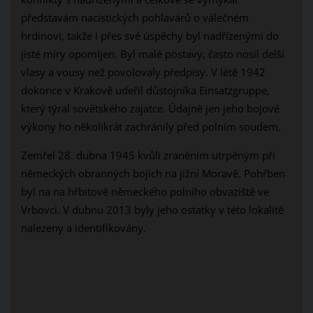
představám nacistických pohlavárů o válečném
hrdinovi, takže i přes své úspěchy byl nadřízenými do
jisté míry opomíjen. Byl malé postavy, často nosil delší
vlasy a vousy než povolovaly předpisy. V létě 1942
dokonce v Krakově udeřil důstojníka Einsatzgruppe,
který týral sovětského zajatce. Údajně jen jeho bojové
výkony ho několikrát zachránily před polním soudem.
Zemřel 28. dubna 1945 kvůli zraněním utrpěným při
německých obranných bojích na jižní Moravě. Pohřben
byl na na hřbitově německého polního obvaziště ve
Vrbovci. V dubnu 2013 byly jeho ostatky v této lokalitě
nalezeny a identifikovány.