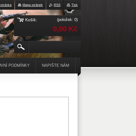
 stránka
Mapa stránek
RSS
Tisk
Košík:
(položek: 0)
0,00 Kč
VNÍ PODMÍNKY
NAPIŠTE NÁM