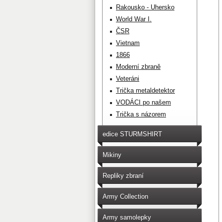
Rakousko - Uhersko
World War I.
ČSR
Vietnam
1866
Moderní zbraně
Veteráni
Trička metaldetektor
VODÁCI po našem
Trička s názorem
edice STURMSHIRT
Mikiny
Repliky zbraní
Army Collection
Army samolepky