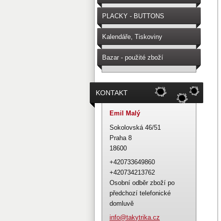
PLACKY - BUTTONS
Kalendáře, Tiskoviny
Bazar - použité zboží
KONTAKT
Emil Malý
Sokolovská 46/51
Praha 8
18600
+420733649860
+420734213762
Osobní odběr zboží po
předchozí telefonické
domluvě
info@tak
ytrika.c
z