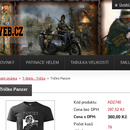
Úvodní
OVINKY
PATINACE HELEM
TABULKA VELIKOSTÍ
SMLU
odní stránka
>
T-Shirts - Trička
>
Tričko Panzer
Tričko Panzer
Kód produktu:
AD2740
Cena bez DPH:
297,52 Kč
360,00 Kč
Cena s DPH:
Počet kusů
79