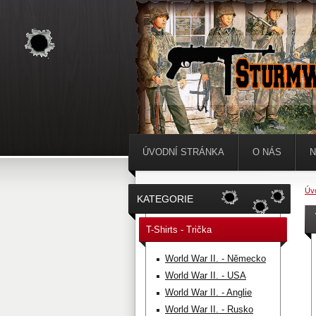
ÚVODNÍ STRÁNKA
O NÁS
N
Úv
KATEGORIE
T-Shirts - Trička
World War II. - Německo
World War II. - USA
World War II. - Anglie
World War II. - Rusko