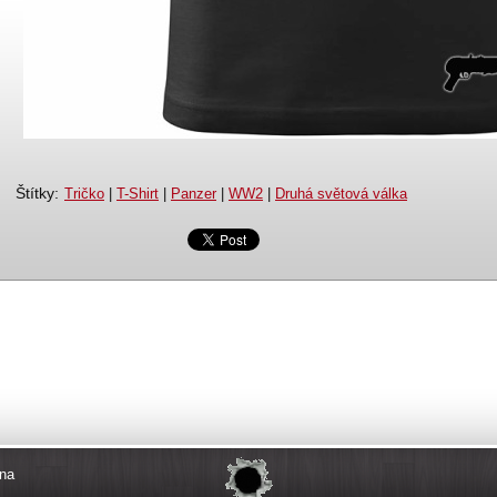
Štítky
:
Tričko
|
T-Shirt
|
Panzer
|
WW2
|
Druhá světová válka
na