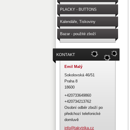
PLACKY - BUTTONS
Kalendáře, Tiskoviny
Bazar - použité zboží
KONTAKT
Emil Malý
Sokolovská 46/51
Praha 8
18600
+420733649860
+420734213762
Osobní odběr zboží po
předchozí telefonické
domluvě
info@tak
ytrika.c
z