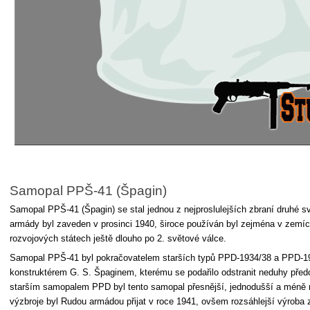
Samopal PPŠ-41 (Špagin)
Samopal PPŠ-41 (Špagin) se stal jednou z nejproslulejších zbraní druhé s
armády byl zaveden v prosinci 1940, široce používán byl zejména v zemí
rozvojových státech ještě dlouho po 2. světové válce.
Samopal PPŠ-41 byl pokračovatelem starších typů PPD-1934/38 a PPD-19
konstruktérem G. S. Špaginem, kterému se podařilo odstranit neduhy před
starším samopalem PPD byl tento samopal přesnější, jednodušší a méně 
výzbroje byl Rudou armádou přijat v roce 1941, ovšem rozsáhlejší výroba