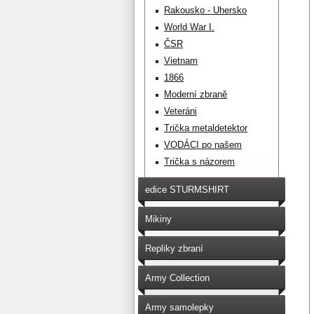
Rakousko - Uhersko
World War I.
ČSR
Vietnam
1866
Moderní zbraně
Veteráni
Trička metaldetektor
VODÁCI po našem
Trička s názorem
edice STURMSHIRT
Mikiny
Repliky zbraní
Army Collection
Army samolepky