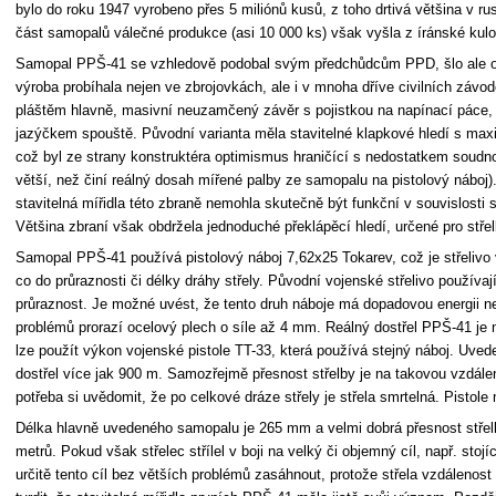
bylo do roku 1947 vyrobeno přes 5 miliónů kusů, z toho drtivá většina v r
část samopalů válečné produkce (asi 10 000 ks) však vyšla z íránské kul
Samopal PPŠ-41 se vzhledově podobal svým předchůdcům PPD, šlo ale o z
výroba probíhala nejen ve zbrojovkách, ale i v mnoha dříve civilních závo
pláštěm hlavně, masivní neuzamčený závěr s pojistkou na napínací páce, 
jazýčkem spouště. Původní varianta měla stavitelné klapkové hledí s max
což byl ze strany konstruktéra optimismus hraničící s nedostatkem soudn
větší, než činí reálný dosah mířené palby ze samopalu na pistolový náboj). 
stavitelná mířidla této zbraně nemohla skutečně být funkční v souvislosti
Většina zbraní však obdržela jednoduché překlápěcí hledí, určené pro stře
Samopal PPŠ-41 používá pistolový náboj 7,62x25 Tokarev, což je střeliv
co do průraznosti či délky dráhy střely. Původní vojenské střelivo používaj
průraznost. Je možné uvést, že tento druh náboje má dopadovou energii n
problémů prorazí ocelový plech o síle až 4 mm. Reálný dostřel PPŠ-41 je
lze použít výkon vojenské pistole TT-33, která používá stejný náboj. Uvede
dostřel více jak 900 m. Samozřejmě přesnost střelby je na takovou vzdálen
potřeba si uvědomit, že po celkové dráze střely je střela smrtelná. Pistol
Délka hlavně uvedeného samopalu je 265 mm a velmi dobrá přesnost střelby
metrů. Pokud však střelec střílel v boji na velký či objemný cíl, např. stojíc
určitě tento cíl bez větších problémů zasáhnout, protože střela vzdálenost