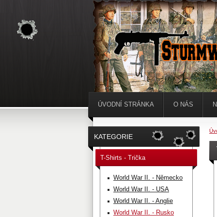
ÚVODNÍ STRÁNKA
O NÁS
N
Úv
KATEGORIE
T-Shirts - Trička
World War II. - Německo
World War II. - USA
World War II. - Anglie
World War II. - Rusko