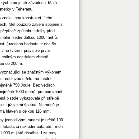
uských zbrojních závodech. Malá
ometky v Teheránu.
cela jinou konstrukci. Jeho
dech. Měl pouzdro závěru spojené s
přepínač způsobu střelby před
imální hlední dálkou 1000 metrů,
osti (uvedená hodnota je cca 5x
Jiná tvrzení praví, že první
 s reálným dostřelem zbraně.
lbu do 200 m.
o vyznačující se značným výkonem
ící ocelovou střelu má fatální
ejméně 750 Joule. Bez větších
 nejméně 1000 metrů, pro porovnání
ná pistole vykazovala při střelbě
ost již velmi špatná. Nicméně je
e má hlaveň s délkou 116 mm.
 jednotlivými ranami je určitě 100
í letadla či nákladní auta atd., mohl
 1 000 m jistě dosáhla. Lze tedy