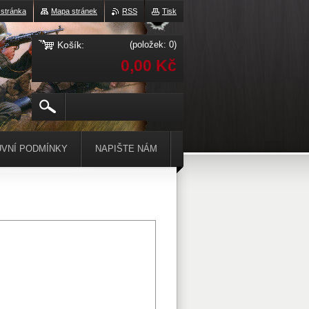
 stránka
Mapa stránek
RSS
Tisk
Košík:
(položek: 0)
0,00 Kč
VNÍ PODMÍNKY
NAPIŠTE NÁM