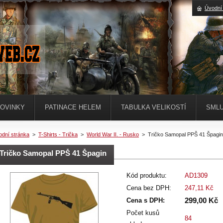
Úvodní
OVINKY
PATINACE HELEM
TABULKA VELIKOSTÍ
SMLU
odní stránka
>
T-Shirts - Trička
>
World War II. - Rusko
>
Tričko Samopal PPŠ 41 Špagin
Tričko Samopal PPŠ 41 Špagin
Kód produktu:
AD1309
Cena bez DPH:
247,11 Kč
299,00 Kč
Cena s DPH:
Počet kusů
84