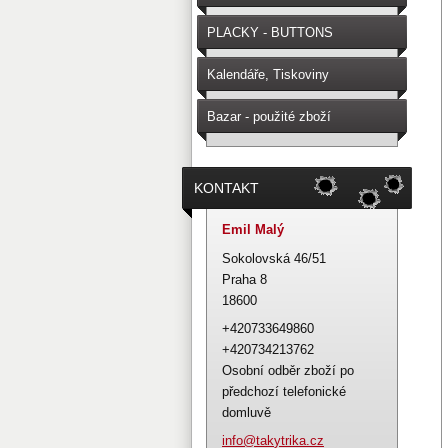
PLACKY - BUTTONS
Kalendáře, Tiskoviny
Bazar - použité zboží
KONTAKT
Emil Malý
Sokolovská 46/51
Praha 8
18600
+420733649860
+420734213762
Osobní odběr zboží po
předchozí telefonické
domluvě
info@tak
ytrika.c
z