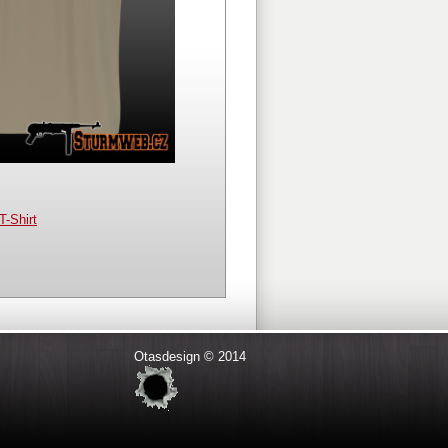
T-Shirt
Otasdesign © 2014