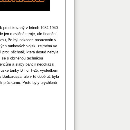
k produkovaný v letech 1934-1940.
 jen o cvičné stroje, ale finanční
 tomu, že byl nakonec nasazován v
kých tankových vojsk, zejména ve
i proti pěchotě, která dosud nebyla
i se s obrněnou technikou
rněncům a slabý pancíř nedokázal
ruské tanky BT či T-26, výsledkem
e Barbarossa, ale v té době už byla
 k průzkumu. Proto byly urychleně