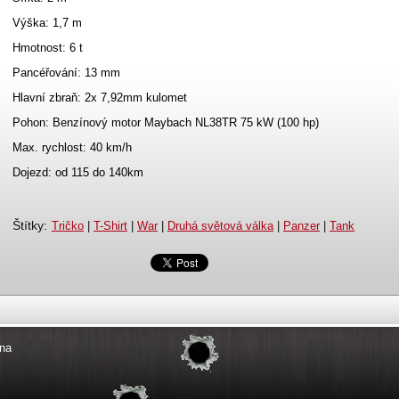
Výška: 1,7 m
Hmotnost: 6 t
Pancéřování: 13 mm
Hlavní zbraň: 2x 7,92mm kulomet
Pohon: Benzínový motor Maybach NL38TR 75 kW (100 hp)
Max. rychlost: 40 km/h
Dojezd: od 115 do 140km
Štítky
:
Tričko
|
T-Shirt
|
War
|
Druhá světová válka
|
Panzer
|
Tank
na