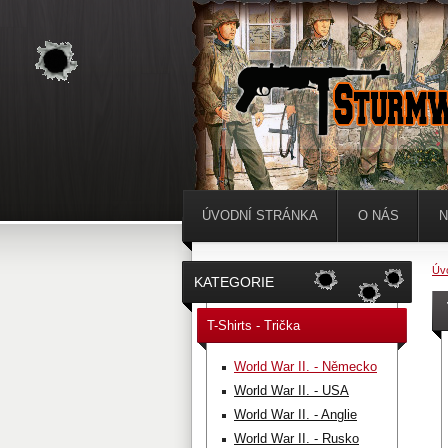
ÚVODNÍ STRÁNKA
O NÁS
N
Úv
KATEGORIE
T-Shirts - Trička
World War II. - Německo
World War II. - USA
World War II. - Anglie
World War II. - Rusko