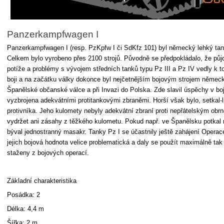
Panzerkampfwagen I
Panzerkampfwagen I (resp. PzKpfw I či SdKfz 101) byl německý lehký tan
Celkem bylo vyrobeno přes 2100 strojů. Původně se předpokládalo, že půjde
potíže a problémy s vývojem středních tanků typu Pz III a Pz IV vedly k
boji a na začátku války dokonce byl nejčetnějším bojovým strojem němec
Španělské občanské válce a při Invazi do Polska. Zde slavil úspěchy v boj
vyzbrojena adekvátními protitankovými zbraněmi. Horší však bylo, setkal-l
protivníka. Jeho kulomety nebyly adekvátní zbraní proti nepřátelským ob
vydržet ani zásahy z těžkého kulometu. Pokud např. ve Španělsku potkal 
býval jednostranný masakr. Tanky Pz I se účastnily ještě zahájení Operac
jejich bojová hodnota velice problematická a daly se použít maximálně tak
staženy z bojových operací.
Základní charakteristika
Posádka: 2
Délka: 4,4 m
Šířka: 2 m