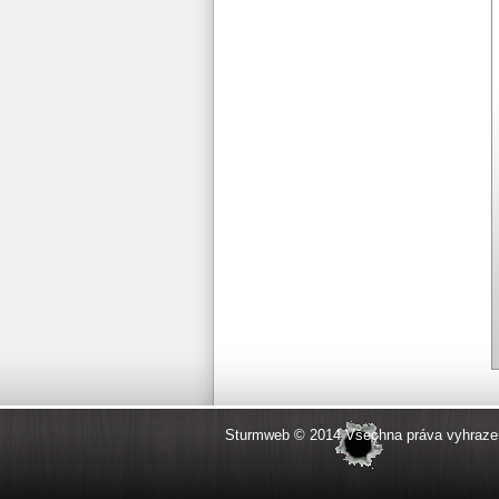
Sturmweb © 2014 Všechna práva vyhraze