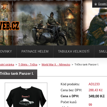
Úvodní
OVINKY
PATINACE HELEM
TABULKA VELIKOSTÍ
SMLU
odní stránka
>
T-Shirts - Trička
>
World War II. - Německo
>
Tričko tank Panzer I.
Tričko tank Panzer I.
Kód produktu:
AD1233
Cena bez DPH:
288,43 Kč
349,00 Kč
Cena s DPH:
Počet kusů
99