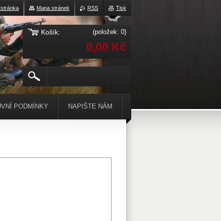
 stránka
Mapa stránek
RSS
Tisk
Košík:
(položek: 0)
0,00 Kč
VNÍ PODMÍNKY
NAPIŠTE NÁM