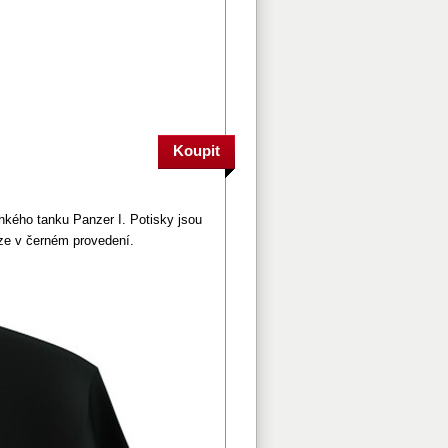
ehkého tanku Panzer I.
Potisky jsou
uze v černém provedení.