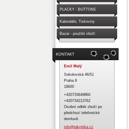
PLACKY - BUTTONS
Kalendáře, Tiskoviny
Bazar - použité zboží
KONTAKT
Emil Malý
Sokolovská 46/51
Praha 8
18600
+420733649860
+420734213762
Osobní odběr zboží po
předchozí telefonické
domluvě
info@tak
ytrika.c
z