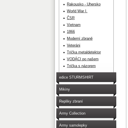
Rakousko - Uhersko
World War I.
ČSR
Vietnam
1866
Moderní zbraně
Veteráni
Trička metaldetektor
VODÁCI po našem
Trička s názorem
edice STURMSHIRT
Mikiny
Repliky zbraní
Army Collection
Army samolepky