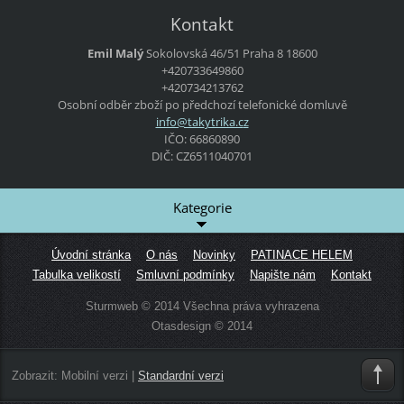
Kontakt
Emil Malý
Sokolovská 46/51
Praha 8
18600
+420733649860
+420734213762
Osobní odběr zboží po předchozí telefonické domluvě
info@tak
ytrika.c
z
IČO: 66860890
DIČ: CZ6511040701
Kategorie
Úvodní stránka
O nás
Novinky
PATINACE HELEM
Tabulka velikostí
Smluvní podmínky
Napište nám
Kontakt
Sturmweb © 2014 Všechna práva vyhrazena
Otasdesign © 2014
Zobrazit:
Mobilní verzi
|
Standardní verzi