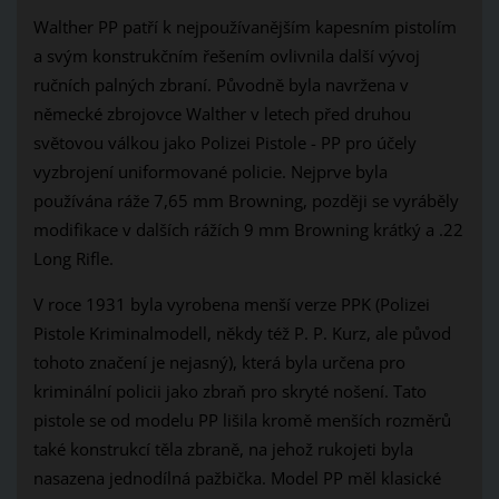
Walther PP patří k nejpoužívanějším kapesním pistolím
a svým konstrukčním řešením ovlivnila další vývoj
ručních palných zbraní. Původně byla navržena v
německé zbrojovce Walther v letech před druhou
světovou válkou jako Polizei Pistole - PP pro účely
vyzbrojení uniformované policie. Nejprve byla
používána ráže 7,65 mm Browning, později se vyráběly
modifikace v dalších rážích 9 mm Browning krátký a .22
Long Rifle.
V roce 1931 byla vyrobena menší verze PPK (Polizei
Pistole Kriminalmodell, někdy též P. P. Kurz, ale původ
tohoto značení je nejasný), která byla určena pro
kriminální policii jako zbraň pro skryté nošení. Tato
pistole se od modelu PP lišila kromě menších rozměrů
také konstrukcí těla zbraně, na jehož rukojeti byla
nasazena jednodílná pažbička. Model PP měl klasické