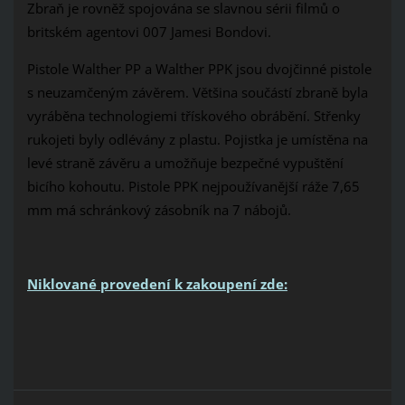
Zbraň je rovněž spojována se slavnou sérii filmů o
britském agentovi 007 Jamesi Bondovi.
Pistole Walther PP a Walther PPK jsou dvojčinné pistole
s neuzamčeným závěrem. Většina součástí zbraně byla
vyráběna technologiemi třískového obrábění. Střenky
rukojeti byly odlévány z plastu. Pojistka je umístěna na
levé straně závěru a umožňuje bezpečné vypuštění
bicího kohoutu. Pistole PPK nejpoužívanější ráže 7,65
mm má schránkový zásobník na 7 nábojů.
Niklované provedení k zakoupení zde: