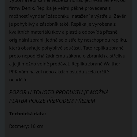
firmy Denix. Replika je velmi pěkně provedena s
možností vyndání zásobníku, natažení a výstřelu. Závěr
je pohyblivý a zásobník také. Replika je vyrobena z
kvalitních materiálů (kov a plast) a odpovídá přesně
originální zbrani. Jedná se o střelby neschopnou repliku,
která obsahuje pohyblivé součásti. Tato replika zbraně
proto nepodléhá žádnému zákonu o zbraních a střelivu
a je ji možno volně prodávat. Replika zbraně Walther
PPK Vám na zdi nebo akcích ostudu zcela určitě
neudělá.
POZOR U TOHOTO PRODUKTU JE MOŽNÁ
PLATBA POUZE PŘEVODEM PŘEDEM
Technická data:
Rozměry: 18 cm