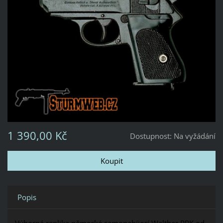
1 390,00 Kč
Dostupnost:
Na vyžádání
Popis
Výborná replika německé samonabíjecí Walther PPK od