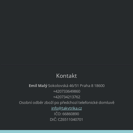
Kontakt
Emil Malý
Sokolovská 46/51
Praha 8
18600
+420733649860
+420734213762
Osobní odběr zboží po předchozí telefonické domluvě
info@tak
ytrika.c
z
IČO: 66860890
DIČ: CZ6511040701