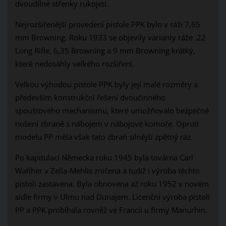
dvoudílné střenky rukojeti.
Nejrozšířenější provedení pistole PPK bylo v ráži 7,65
mm Browning. Roku 1933 se objevily varianty ráže .22
Long Rifle, 6,35 Browning a 9 mm Browning krátký,
které nedosáhly velkého rozšíření.
Velkou výhodou pistole PPK byly její malé rozměry a
především konstrukční řešení dvoučinného
spoušťového mechanismu, které umožňovalo bezpečné
nošení zbraně s nábojem v nábojové komoře. Oproti
modelu PP měla však tato zbraň silnější zpětný ráz.
Po kapitulaci Německa roku 1945 byla továrna Carl
Walther v Zella-Mehlis zničena a tudíž i výroba těchto
pistolí zastavena. Byla obnovena až roku 1952 v novém
sídle firmy v Ulmu nad Dunajem. Licenční výroba pistolí
PP a PPK probíhala rovněž ve Francii u firmy Manurhin.